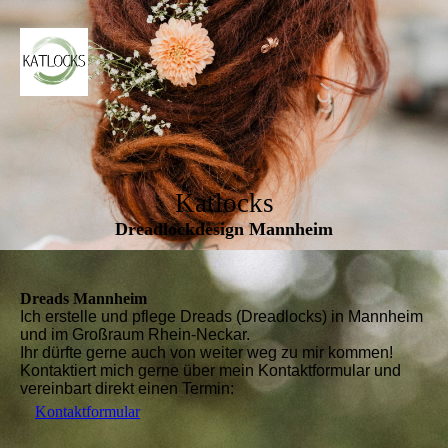
Katlocks
Dreadlockdesign Mannheim
Dreads Mannheim
Ich erstelle und pflege Dreads (Dreadlocks) in Mannheim
und im Großraum Rhein-Neckar.
Ihr dürfte gerne auch von weiter weg zu mir kommen!
Kontaktiert mich gerne über mein Kontaktformular und
vereinbart direkt einen Termin:
Kontaktformular